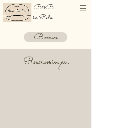
B&B
in Redu
Boeken
Reserveringen